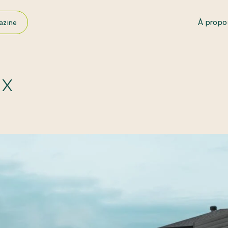
À propo
azine
énagement paysager
tretien paysager
ux
pirations
x et distinctions
ucs et astuces
liquer