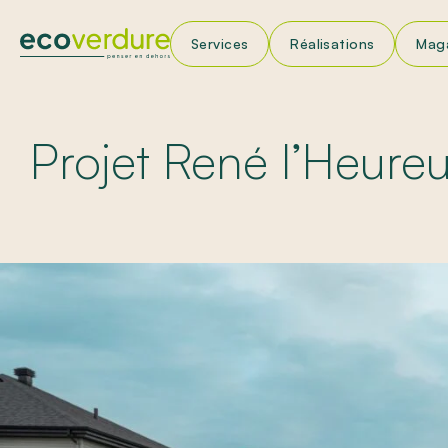
Services
Réalisations
Mag
Am
En
Projet René l’Heure
Ins
Pri
Tr
App