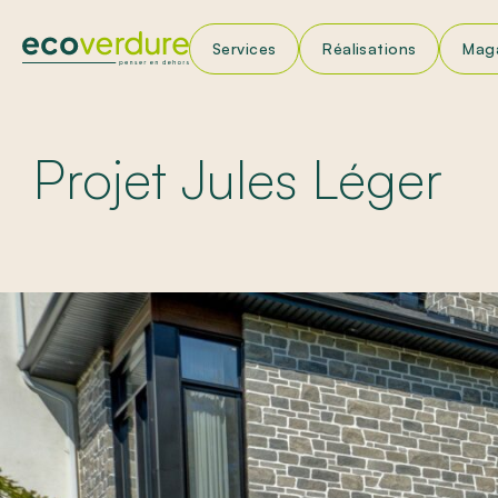
Services
Réalisations
Mag
Am
En
Projet Jules Léger
Ins
Pri
Tr
App