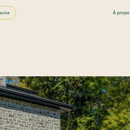
À propo
azine
énagement paysager
tretien paysager
pirations
x et distinctions
ucs et astuces
liquer