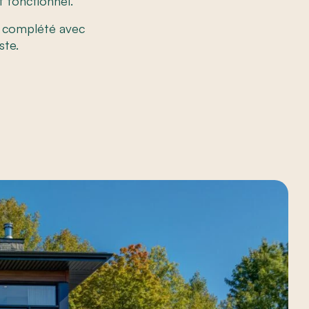
t fonctionnel.
té complété avec
ste.